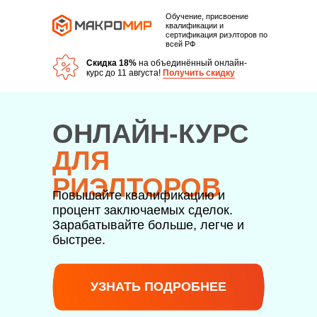
Обучение, присвоение
квалификации и
сертификация риэлторов по
всей РФ
Скидка 18%
на объединённый онлайн-
курс до 11 августа!
Получить скидку
ОНЛАЙН-КУРС
ДЛЯ
РИЭЛТОРОВ
Повышайте квалификацию и
процент заключаемых сделок.
Зарабатывайте больше, легче и
быстрее.
УЗНАТЬ ПОДРОБНЕЕ